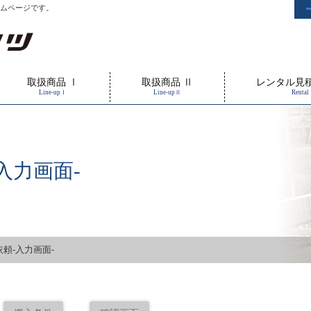
ムページです。
取扱商品 Ⅰ
取扱商品 Ⅱ
レンタル見
Line-upⅠ
Line-upⅡ
Rental
入力画面-
頼-入力画面-