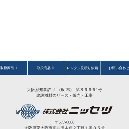
取扱商品 Ⅰ
取扱商品 Ⅱ
レンタル見積り依頼
お問い合わ
大阪府知事許可 (般-29) 第８６６６1号
建設機材のリース・販売・工事
〒577-0066
大阪府東大阪市高井田本通２丁目１番３５号