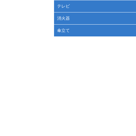
テレビ
消火器
傘立て