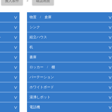
搬入条件
>
確認画面
物置 / 倉庫
シンク
ト
組立ハウス
机
書庫
ロッカー / 棚
パーテーション
ホワイトボード
湯沸しポット
電話機