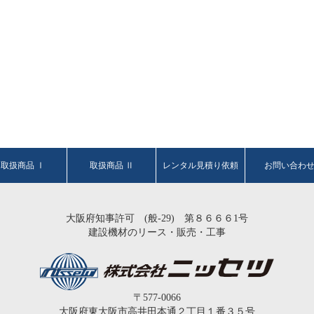
取扱商品 Ⅰ
取扱商品 Ⅱ
レンタル見積り依頼
お問い合わ
大阪府知事許可 (般-29) 第８６６６1号
建設機材のリース・販売・工事
〒577-0066
大阪府東大阪市高井田本通２丁目１番３５号