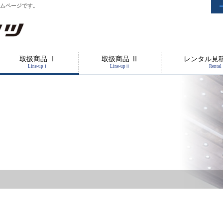
ムページです。
取扱商品 Ⅰ
取扱商品 Ⅱ
レンタル見
Line-upⅠ
Line-upⅡ
Rental